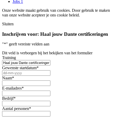
Jobs
1
Onze website maakt gebruik van cookies. Door gebruik te maken
van onze website acepteer je ons cookie beleid.
Sluiten
Inschrijven voor:
Haal jouw Dante certificeringen
"
*
" geeft vereiste velden aan
Dit veld is verborgen bij het bekijken van het formulier
Training
Gewenste startdatum
*
DD
dash
Naam
*
MM
dash
E-mailadres
*
JJJJ
Bedrijf
*
Aantal personen
*