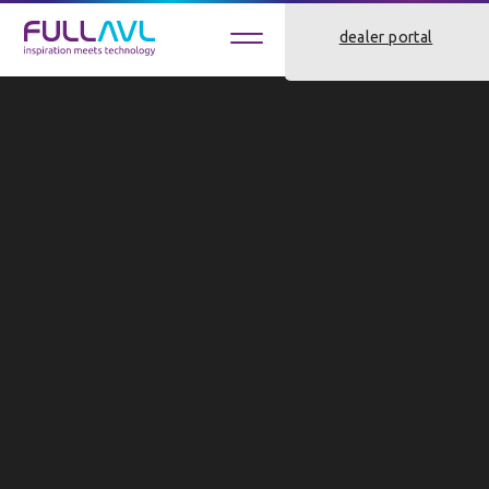
1
jobs
dealer portal
klant worden