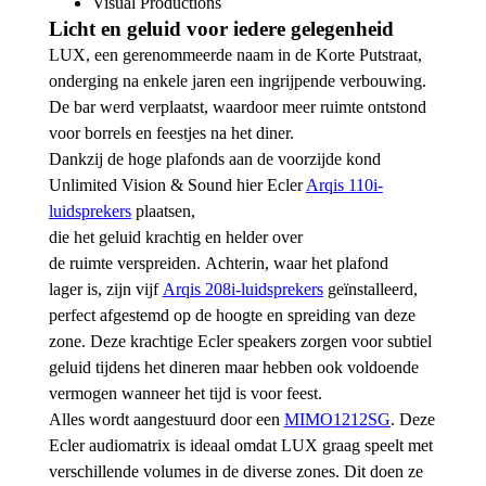
Visual Productions
Licht en geluid voor iedere gelegenheid
LUX, een gerenommeerde naam in de Korte Putstraat,
onderging na enkele jaren een ingrijpende verbouwing.
De bar werd verplaatst, waardoor meer ruimte ontstond
voor borrels en feestjes na het diner.
Dankzij de hoge plafonds aan de voorzijde kond
Unlimited Vision & Sound hier Ecler
Arqis 110i-
luidsprekers
plaatsen,
die het geluid krachtig en helder over
de ruimte verspreiden. Achterin, waar het plafond
lager is, zijn vijf
Arqis 208i-luidsprekers
geïnstalleerd,
perfect afgestemd op de hoogte en spreiding van deze
zone. Deze krachtige Ecler speakers zorgen voor subtiel
geluid tijdens het dineren maar hebben ook voldoende
vermogen wanneer het tijd is voor feest.
Alles wordt aangestuurd door een
MIMO1212SG
. Deze
Ecler audiomatrix is ideaal omdat LUX graag speelt met
verschillende volumes in de diverse zones. Dit doen ze