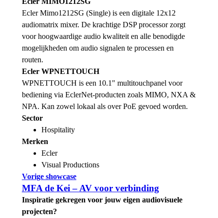
Ecler MIMO1212SG
Ecler Mimo1212SG (Single) is een digitale 12x12
audiomatrix mixer. De krachtige DSP processor zorgt
voor hoogwaardige audio kwaliteit en alle benodigde
mogelijkheden om audio signalen te processen en
routen.
Ecler WPNETTOUCH
WPNETTOUCH is een 10.1" multitouchpanel voor
bediening via EclerNet-producten zoals MIMO, NXA &
NPA. Kan zowel lokaal als over PoE gevoed worden.
Sector
Hospitality
Merken
Ecler
Visual Productions
Vorige showcase
MFA de Kei
– AV voor verbinding
Inspiratie gekregen voor jouw eigen audiovisuele
projecten?