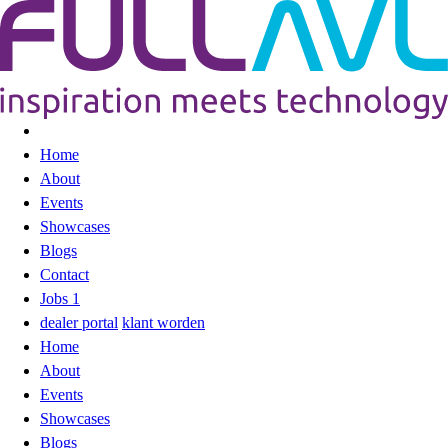
Home
About
Events
Showcases
Blogs
Contact
Jobs
1
dealer portal
klant worden
Home
About
Events
Showcases
Blogs