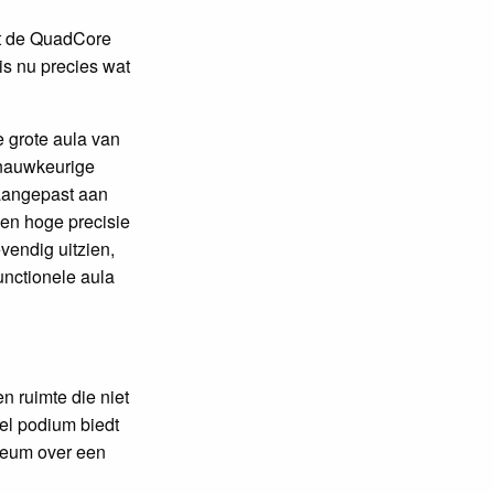
at de QuadCore
is nu precies wat
e grote aula van
 nauwkeurige
 aangepast aan
 en hoge precisie
vendig uitzien,
functionele aula
n ruimte die niet
el podium biedt
yceum over een