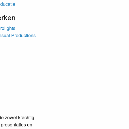
ducatie
rken
rolights
isual Productions
ie zowel krachtig
 presentaties en