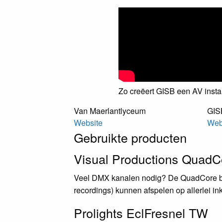
Zo creëert GISB een AV instal
Van Maerlantlyceum
GIS
Website
Web
Gebruikte producten
Visual Productions QuadC
Veel DMX kanalen nodig? De QuadCore bie
recordings) kunnen afspelen op allerlei in
Prolights EclFresnel TW