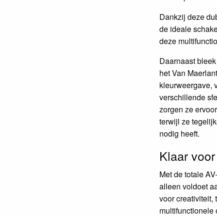
Dankzij deze dub
de ideale schake
deze multifunctio
Daarnaast bleek
het Van Maerlan
kleurweergave, 
verschillende sf
zorgen ze ervoor 
terwijl ze tegeli
nodig heeft.
Klaar voor
Met de totale AV-
alleen voldoet a
voor creativitei
multifunctionele