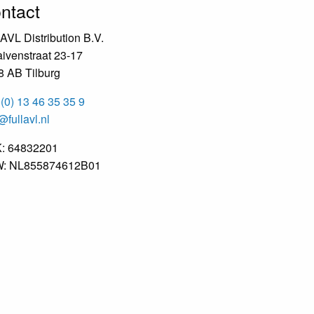
ntact
 AVL Distribution B.V.
ivenstraat 23-17
8 AB Tilburg
(0) 13 46 35 35 9
@fullavl.nl
: 64832201
: NL855874612B01