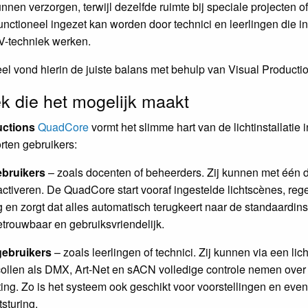
nnen verzorgen, terwijl dezelfde ruimte bij speciale projecten of
functioneel ingezet kan worden door technici en leerlingen die i
-techniek werken.
l vond hierin de juiste balans met behulp van Visual Productio
k die het mogelijk maakt
uctions
QuadCore
vormt het slimme hart van de lichtinstallatie 
rten gebruikers:
ebruikers
– zoals docenten of beheerders. Zij kunnen met één 
activeren. De QuadCore start vooraf ingestelde lichtscènes, rege
g en zorgt dat alles automatisch terugkeert naar de standaardinst
trouwbaar en gebruiksvriendelijk.
gebruikers
– zoals leerlingen of technici. Zij kunnen via een licht
ollen als DMX, Art-Net en sACN volledige controle nemen over
hting. Zo is het systeem ook geschikt voor voorstellingen en ev
sturing.