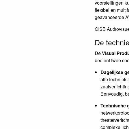
voorstellingen ku
flexibel en multi
geavanceerde AV
GISB Audiovisuee
De technie
De
Visual Prod
bedient twee soo
Dagelijkse g
alle techniek 
zaalverlichtin
Eenvoudig, be
Technische 
netwerkprotoc
theaterverlic
complexe licht