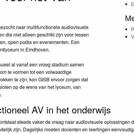
E
Me
ezocht naar multifunctionele audiovisuele
P
n die niet alleen geschikt zijn voor lessen
V
ingen, open podia en evenementen. Een
antlyceum in Eindhoven.
isueel al vanaf een vroeg stadium samen
 om te vormen tot een volwaardige
rokken te zijn, kon GISB ervoor zorgen dat
nsloten op de wens van het lyceum, van
g.
ctioneel AV in het onderwijs
 ontstaat steeds vaker de vraag naar audiovisuele oplossingen d
ndelijk zijn. Dagelijks moeten docenten en leerlingen eenvoudig