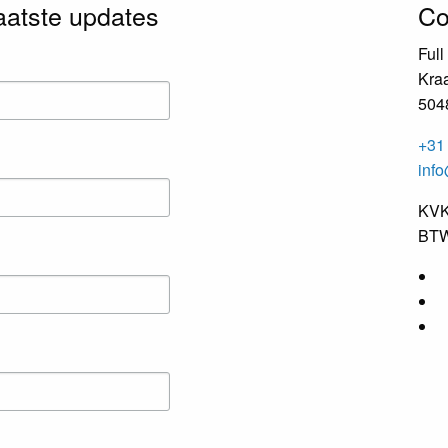
laatste updates
Co
Full
Kraa
504
+31 
info
KVK
BTW