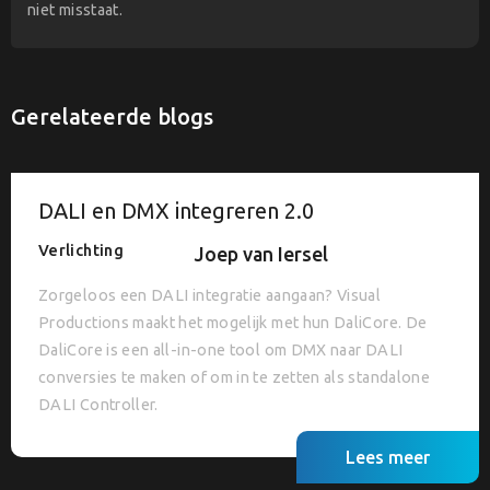
niet misstaat.
Gerelateerde blogs
DALI en DMX integreren 2.0
Verlichting
Joep van Iersel
Zorgeloos een DALI integratie aangaan? Visual
Productions maakt het mogelijk met hun DaliCore. De
DaliCore is een all-in-one tool om DMX naar DALI
conversies te maken of om in te zetten als standalone
DALI Controller.
Lees meer