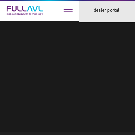
1
jobs
dealer portal
klant worden
Verlichting
Patrick Leijten