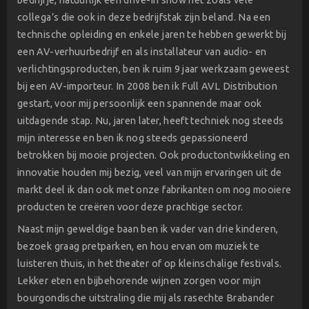
bedrijfje, natuurlijk een drive-in show net zoals vele
collega’s die ook in deze bedrijfstak zijn beland. Na een
technische opleiding en enkele jaren te hebben gewerkt bij
een AV-verhuurbedrijf en als installateur van audio- en
verlichtingsproducten, ben ik ruim 9 jaar werkzaam geweest
bij een AV-importeur. In 2008 ben ik Full AVL Distribution
gestart, voor mij persoonlijk een spannende maar ook
uitdagende stap. Nu, jaren later, heeft techniek nog steeds
mijn interesse en ben ik nog steeds gepassioneerd
betrokken bij mooie projecten. Ook productontwikkeling en
innovatie houden mij bezig, veel van mijn ervaringen uit de
markt deel ik dan ook met onze fabrikanten om nog mooiere
producten te creëren voor deze prachtige sector.
Naast mijn geweldige baan ben ik vader van drie kinderen,
bezoek graag pretparken, en hou ervan om muziek te
luisteren thuis, in het theater of op kleinschalige festivals.
Lekker eten en bijbehorende wijnen zorgen voor mijn
bourgondische uitstraling die mij als rasechte Brabander