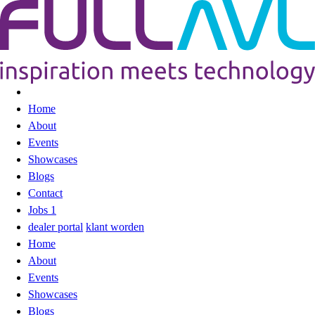
Home
About
Events
Showcases
Blogs
Contact
Jobs
1
dealer portal
klant worden
Home
About
Events
Showcases
Blogs