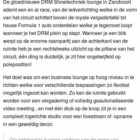
De gloednieuwe DRM Showtechniek lounge in Zandvoort
ademt een en al race, van de ledverlichting welke in de vorm
van het circuit schittert boven de royale vergadertafel tot
heuse Formule 1 auto onderdelen welke je tegemoet loopt
wanneer je het DRM plein op stapt. Wanneer je een blik
werpt op de enorme raampartij aan de achterkant van de
ruimte heb je een rechtstreeks uitzicht op de pitlane van het
circuit, één ding is duidelijk, je zit hier ongetwijfeld op
poleposition!
Het doel was om een business lounge op hoog niveau in te
richten welke voor verschillende toepassingen zo flexibel
mogelijk ingezet kan worden. Zo kan de ruimte gebruikt
worden voor een vergadering of volledig geautomatiseerde
video meeting , en met één druk op de knop zit je in een
compleet ingerichte studio voor een livestream of -opname
in een geweldig decor.
Om optimaal te kunnen voldoen aan de wens van