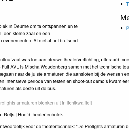
T
Me
plek in Deurne om te ontspannen en te
P
l, een kleine zaal en een
an evenementen. Al met al het bruisend
ltuurzaal was toe aan nieuwe theaterverlichting, uiteraard mo
Full AVL is Mischa Woudenberg samen met het technische tea
gegaan naar de juiste armaturen die aansloten bij de wensen e
een intensieve periode van testen en shoot-out demo’s kwam ee
aturen als beste uit de bus.
rolights armaturen blonken uit in lichtkwaliteit
o Reijs | Hoofd theatertechniek
antwoordelijk voor de theatertechniek: “De Prolights armaturen b