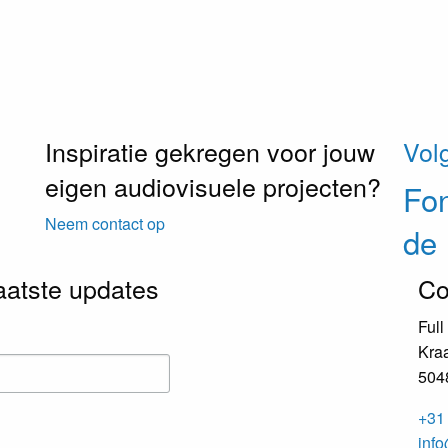
Inspiratie gekregen voor jouw
Vol
eigen audiovisuele projecten?
Fo
Neem contact op
de
laatste updates
Co
Full
Kraa
504
+31 
info