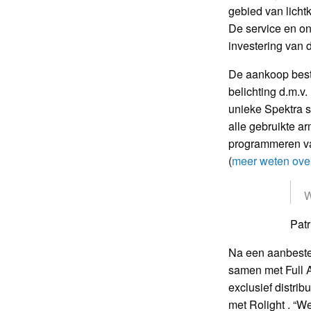
gebied van licht
De service en on
investering van 
De aankoop best
belichting d.m.v
unieke Spektra s
alle gebruikte ar
programmeren van
(
meer weten over
W
Patr
Na een aanbeste
samen met Full A
exclusief distrib
met Rolight . “W