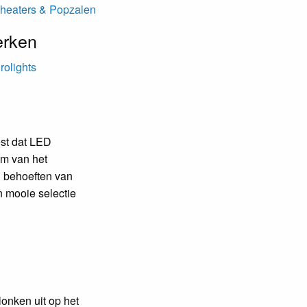
heaters & Popzalen
rken
rolights
est dat LED
m van het
n behoeften van
n mooie selectie
lonken uit op het