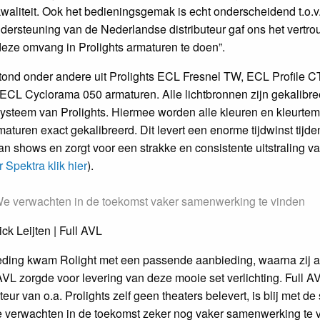
kwaliteit. Ook het bedieningsgemak is echt onderscheidend t.o.
dersteuning van de Nederlandse distributeur gaf ons het vert
deze omvang in Prolights armaturen te doen”.
ond onder andere uit Prolights ECL Fresnel TW, ECL Profile C
. ECL Cyclorama 050 armaturen. Alle lichtbronnen zijn gekalibre
ysteem van Prolights. Hiermee worden alle kleuren en kleurte
maturen exact gekalibreerd. Dit levert een enorme tijdwinst tijde
 shows en zorgt voor een strakke en consistente uitstraling van
 Spektra klik hier
).
e verwachten in de toekomst vaker samenwerking te vinden
ick Leijten | Full AVL
ding kwam Rolight met een passende aanbieding, waarna zij al
VL zorgde voor levering van deze mooie set verlichting. Full AV
uteur van o.a. Prolights zelf geen theaters belevert, is blij met 
e verwachten in de toekomst zeker nog vaker samenwerking te v