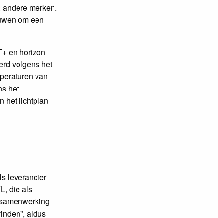
v. andere merken.
rouwen om een
T+ en horizon
erd volgens het
mperaturen van
ns het
 het lichtplan
s leverancier
L, die als
de samenwerking
inden”, aldus