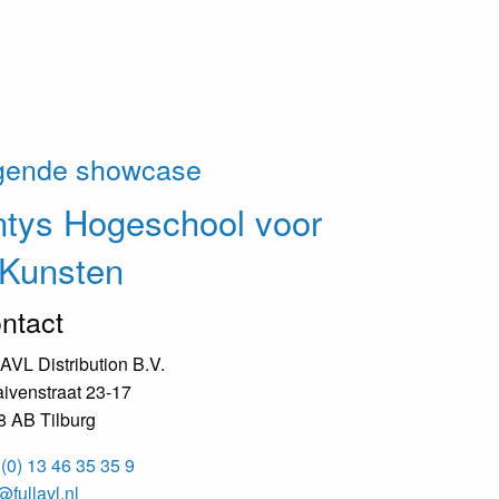
gende showcase
ntys
Hogeschool voor
 Kunsten
ntact
 AVL Distribution B.V.
ivenstraat 23-17
8 AB Tilburg
(0) 13 46 35 35 9
@fullavl.nl